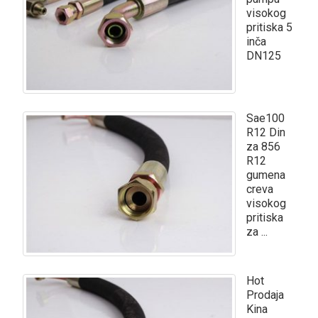
visokog
pritiska 5
inča
DN125
Sae100
R12 Din
za 856
R12
gumena
creva
visokog
pritiska
za ...
Hot
Prodaja
Kina