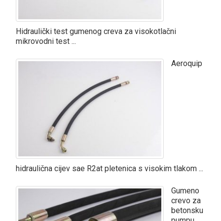
Hidraulički test gumenog creva za visokotlačni
mikrovodni test ...
Aeroquip
hidraulična cijev sae R2at pletenica s visokim tlakom ...
Gumeno
crevo za
betonsku
pumpu