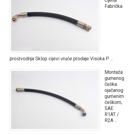
cijena
Fabrička
proizvodnja Sklop cijevi vruće prodaje Visoka P ...
Montaža
gumenog
čelika
ojačanog
gumenim
čelikom,
SAE
R1AT /
R2A ...