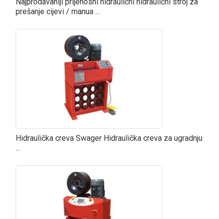
Najprodavaniji prijenosni hidraulični hidraulični stroj za
prešanje cijevi / manua ...
Hidraulička creva Swager Hidraulička creva za ugradnju
...