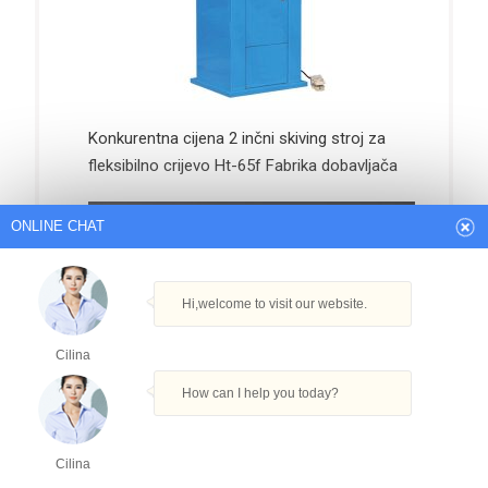
Konkurentna cijena 2 inčni skiving stroj za
fleksibilno crijevo Ht-65f Fabrika dobavljača
ONLINE CHAT
Hi,welcome to visit our website.
Cilina
How can I help you today?
BSPP muški nastavci od bodljikavog kućišta
Cilina