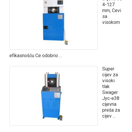
4-127
mm, Cevi
sa
visokom
efikasnošću Ce odobrio ...
Super
cijev za
visoki
tlak
Swager
Jyc-e38
cijevna
preša za
cijev ...