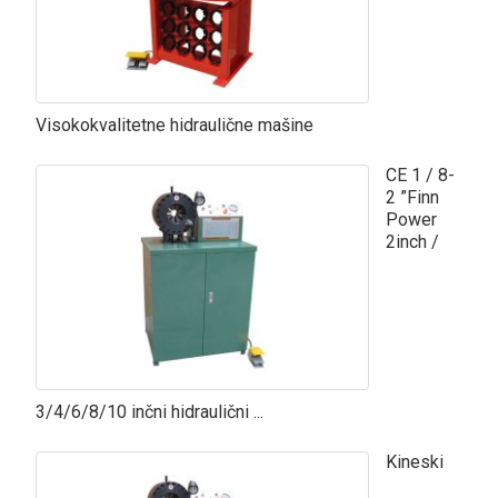
Visokokvalitetne hidraulične mašine
CE 1 / 8-
2 ”Finn
Power
2inch /
3/4/6/8/10 inčni hidraulični ...
Kineski