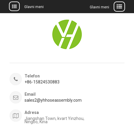
Glavni meni
Glavni meni
Preskočite
na
sadržaj
Telefon
+86-15824530883
Email
sales2@yhhoseassembly.com
Adresa
Jiangshan Town, kvart Yinzhou,
Ningbo, Kina