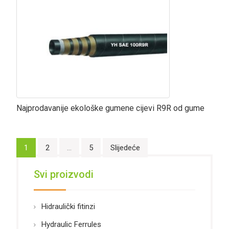
Najprodavanije ekološke gumene cijevi R9R od gume
Navigacija
1
2
…
5
Slijedeće
člancima
Svi proizvodi
Hidraulički fitinzi
Hydraulic Ferrules