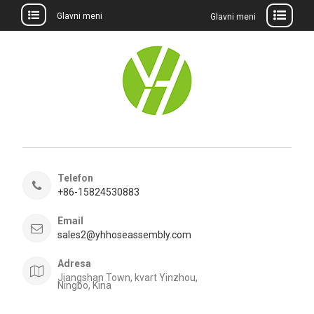
Glavni meni
Glavni meni
Preskočite
na
sadržaj
Telefon
+86-15824530883
Email
sales2@yhhoseassembly.com
Adresa
Jiangshan Town, kvart Yinzhou,
Ningbo, Kina