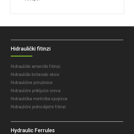
Hidraulički fitinzi
Hidraulički američki fitinzi
Hidraulički britanski okovi
Hidraulične prirubnice
Hidraulični priključci creva
Hidraulička metrička spojnica
Hidraulični jednodijelni fitinzi
Hydraulic Ferrules