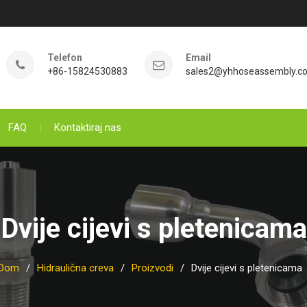
Telefon
Email
+86-15824530883
sales2@yhhoseassembly.c
FAQ
Kontaktiraj nas
Dvije cijevi s pletenicama
Dom
Hidraulična creva
Proizvodi
Dvije cijevi s pletenicama