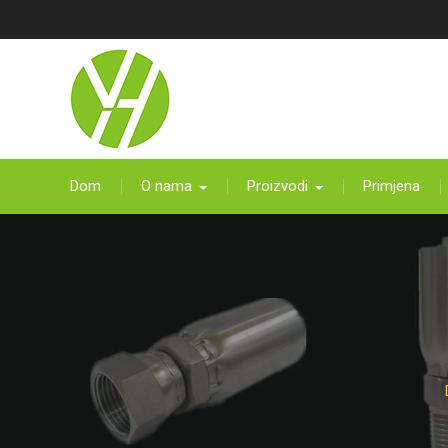
Preskočite
na
sadržaj
Dom
O nama
Proizvodi
Primjena