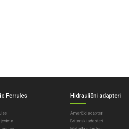
ic Ferrules
Hidraulični adapteri
ules
Američki adapteri
rijevima
Britanski adapteri
 ogrlice
Metrički adapteri