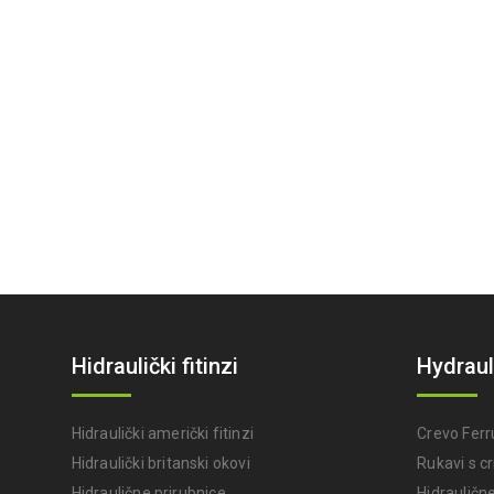
Hidraulički fitinzi
Hydraul
Hidraulički američki fitinzi
Crevo Ferr
Hidraulički britanski okovi
Rukavi s c
Hidraulične prirubnice
Hidraulične