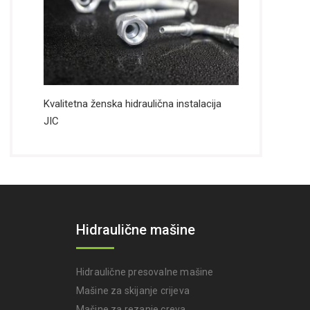
Kvalitetna ženska hidraulična instalacija
JIC
Hidraulične mašine
Hidraulične presovalne mašine
Mašine za skijanje crijeva
Mašine za rezanje creva