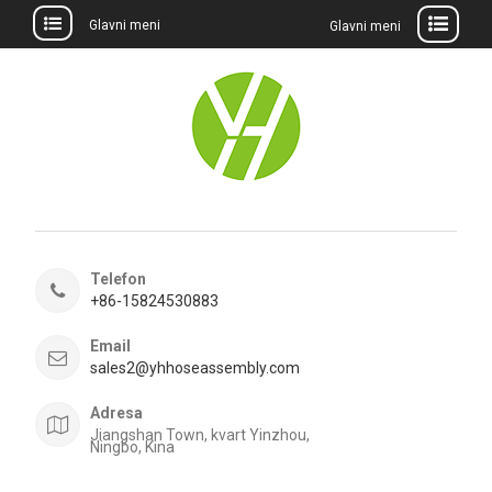
Glavni meni
Glavni meni
Preskočite
na
sadržaj
Telefon
+86-15824530883
Email
sales2@yhhoseassembly.com
Adresa
Jiangshan Town, kvart Yinzhou,
Ningbo, Kina