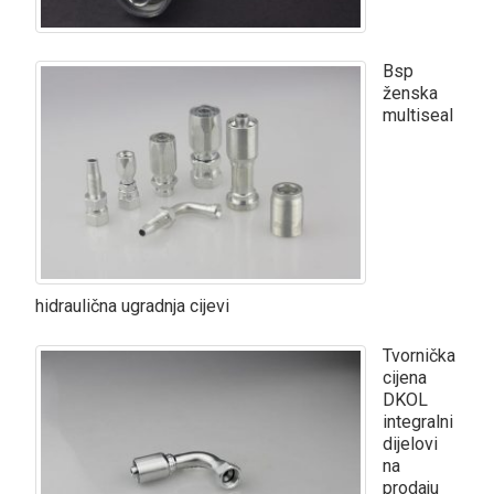
Bsp
ženska
multiseal
hidraulična ugradnja cijevi
Tvornička
cijena
DKOL
integralni
dijelovi
na
prodaju