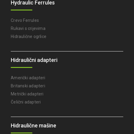
Hydraulic Ferrules
Crevo Ferrules
Rukavi s crijevima
Hidraulične ogrlice
Hidraulični adapteri
Američki adapteri
Britanski adapteri
Metrički adapteri
Čelični adapteri
Hidraulične mašine