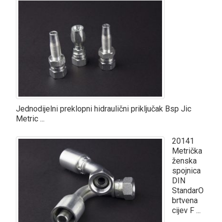
Jednodijelni preklopni hidraulični priključak Bsp Jic
Metric ...
20141
Metrička
ženska
spojnica
DIN
StandarO
brtvena
cijev F ...