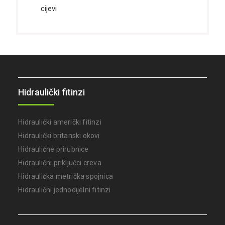
cijevi
Hidraulički fitinzi
Hidraulički američki fitinzi
Hidraulički britanski okovi
Hidraulične prirubnice
Hidraulični priključci creva
Hidraulička metrička spojnica
Hidraulični jednodijelni fitinzi