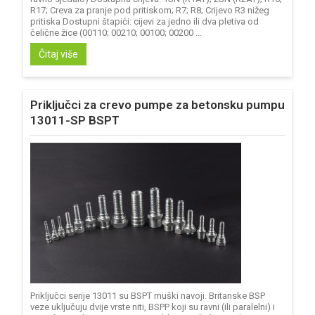
R17; Creva za pranje pod pritiskom; R7; R8; Crijevo R3 nižeg
pritiska Dostupni štapići: cijevi za jedno ili dva pletiva od
čelične žice (00110; 00210; 00100; 00200 ...
Čitaj više
Priključci za crevo pumpe za betonsku pumpu
13011-SP BSPT
Priključci serije 13011 su BSPT muški navoji. Britanske BSP
veze uključuju dvije vrste niti, BSPP koji su ravni (ili paralelni) i