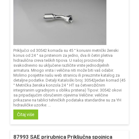
Priključci od 30542 komada su 45 ° konusni metrički ženski
konus od 24 ° sa prstenom za jedno, dva ili četiri pletiva
hidraulična creva teških tipova. U našoj proizvodnji
svakodnevno su uključene različite vrste jednodijelnih
armatura. Mnogo vrsta i veličina niti može biti vaš odabir.
Molimo posjetite našu web stranicu ili preuzmite katalog za
detaljne podatke. Detalji Kataloški broj: 30542jedan komad (45
° Metrička ženska konzola 24 ° HT sa četverožičnim
integriranim ugradnjom u obliku prstena) Tipovi: 30542 okovi
sa pripadajućim obručenim cijevima Veličine: veličine
prikazane na tablici tehničkih podataka standardne su za YH
hidrauličke uzorke: ...
Čitaj više
87993 SAE prirubnica Priključna spojnica