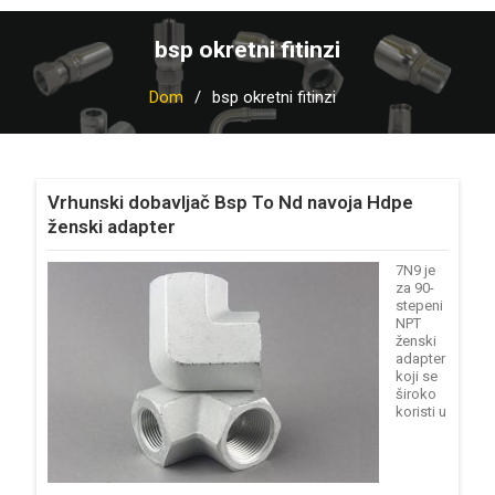
bsp okretni fitinzi
Dom
bsp okretni fitinzi
Vrhunski dobavljač Bsp To Nd navoja Hdpe
ženski adapter
7N9 je
za 90-
stepeni
NPT
ženski
adapter
koji se
široko
koristi u