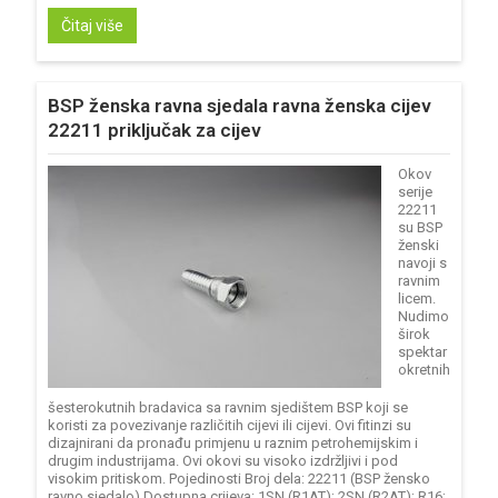
Čitaj više
BSP ženska ravna sjedala ravna ženska cijev
22211 priključak za cijev
Okov
serije
22211
su BSP
ženski
navoji s
ravnim
licem.
Nudimo
širok
spektar
okretnih
šesterokutnih bradavica sa ravnim sjedištem BSP koji se
koristi za povezivanje različitih cijevi ili cijevi. Ovi fitinzi su
dizajnirani da pronađu primjenu u raznim petrohemijskim i
drugim industrijama. Ovi okovi su visoko izdržljivi i pod
visokim pritiskom. Pojedinosti Broj dela: 22211 (BSP žensko
ravno sjedalo) Dostupna crijeva: 1SN (R1AT); 2SN (R2AT); R16;