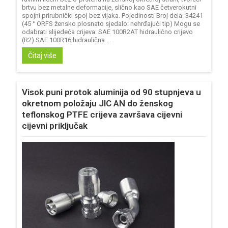
brtvu bez metalne deformacije, slično kao SAE četverokutni
spojni prirubnički spoj bez vijaka. Pojedinosti Broj dela: 34241
(45 ° ORFS žensko plosnato sjedalo: nehrđajući tip) Mogu se
odabrati slijedeća crijeva: SAE 100R2AT hidraulično crijevo
(R2) SAE 100R16 hidraulična ...
Čitaj više
Visok puni protok aluminija od 90 stupnjeva u
okretnom položaju JIC AN do ženskog
teflonskog PTFE crijeva završava cijevni
cijevni priključak