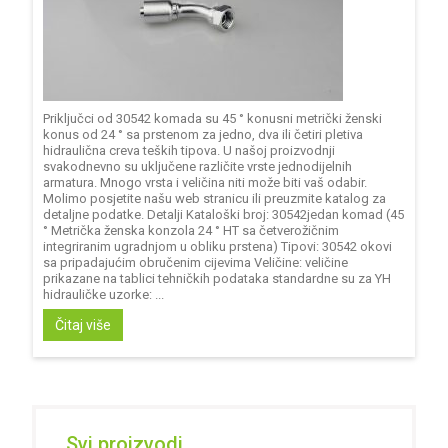
Priključci od 30542 komada su 45 ° konusni metrički ženski
konus od 24 ° sa prstenom za jedno, dva ili četiri pletiva
hidraulična creva teških tipova. U našoj proizvodnji
svakodnevno su uključene različite vrste jednodijelnih
armatura. Mnogo vrsta i veličina niti može biti vaš odabir.
Molimo posjetite našu web stranicu ili preuzmite katalog za
detaljne podatke. Detalji Kataloški broj: 30542jedan komad (45
° Metrička ženska konzola 24 ° HT sa četverožičnim
integriranim ugradnjom u obliku prstena) Tipovi: 30542 okovi
sa pripadajućim obručenim cijevima Veličine: veličine
prikazane na tablici tehničkih podataka standardne su za YH
hidrauličke uzorke: ...
Čitaj više
Svi proizvodi