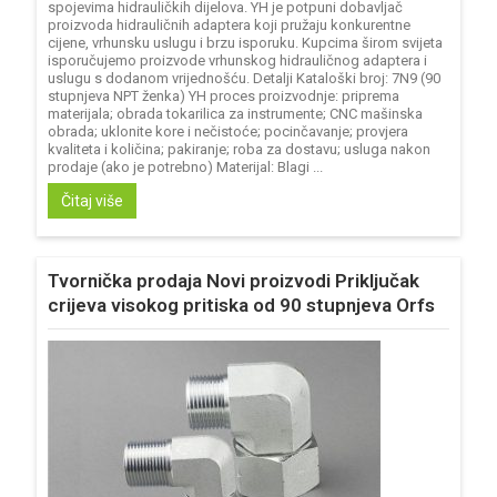
spojevima hidrauličkih dijelova. YH je potpuni dobavljač
proizvoda hidrauličnih adaptera koji pružaju konkurentne
cijene, vrhunsku uslugu i brzu isporuku. Kupcima širom svijeta
isporučujemo proizvode vrhunskog hidrauličnog adaptera i
uslugu s dodanom vrijednošću. Detalji Kataloški broj: 7N9 (90
stupnjeva NPT ženka) YH proces proizvodnje: priprema
materijala; obrada tokarilica za instrumente; CNC mašinska
obrada; uklonite kore i nečistoće; pocinčavanje; provjera
kvaliteta i količina; pakiranje; roba za dostavu; usluga nakon
prodaje (ako je potrebno) Materijal: Blagi ...
Čitaj više
Tvornička prodaja Novi proizvodi Priključak
crijeva visokog pritiska od 90 stupnjeva Orfs