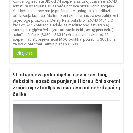
konusnog sedišta JIC od 74 stepena za zaključavanje. 26743
armature specijalne su za veće pritiske hidrauličnih spojeva.
YH Hydraulic obvezan je pružiti paket usluga koji nadilazi
očekivanja kupaca. Molimo kontaktirajte nas za sve zahtjeve ili
prijedloge proizvoda. Detalji Kataloški broj: 26743 (45 ° JIC
žensko 74 ° konusno sjedalo za međusobno zatvaranje)
Materijal: Ugljični čelik (20 karbonski čelik, 45 ugljični čelik);
nehrđajući čelik (SS304, SS316) Vrste: ravan, lakat od 45
stepeni, 90 stupnjeva lakat MOQ politika: potrebno 300 kom.
za svaki predmet Termin plaćanja: 50% ...
Čitaj više
90 stupnjeva jednodijelni cijevni zavrtanj,
fleksibilni nosač za punjenje Hidraulični okretni
zračni cijev bodljikavi nastavci od nehrđajućeg
čelika