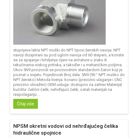
stupnjeva lakta NPT muški do NPT tipovi ženskih navoja. NPT
navoji dizajnirani su pod uglom navoja od 60 stepeni, a koriste
se za spajanje i brtvljenje cijevi na armature u zraku ili
tekućinama niskog pritiska, a također i u mehaničkim poljima.
Okov 5N9 proizvodi se proizvodnim standardom Eaton koji je
poznat u svijetu. Pojedinosti Broj dela: 5N9 (90 ° NPT muško do
NPT žensko) Metoda livenja: kovano (precizno ulaganje i CNC
precizno obrađen) OEM usluga: dostupno na zahtev Materijal
kućišta: čelični čelik; nehrđajući čelik; ostali materijali na
raspolaganju ...
Čitaj više
NPSM okretni vodovi od nehrđajućeg čelika
hidraulične spojnice