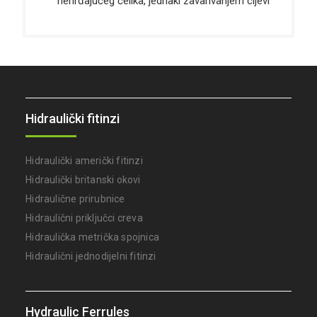
nehrđajućeg čelika, jednaki zavarivanjem cijevi
Hidraulički fitinzi
Hidraulički američki fitinzi
Hidraulički britanski okovi
Hidraulične prirubnice
Hidraulični priključci creva
Hidraulička metrička spojnica
Hidraulični jednodijelni fitinzi
Hydraulic Ferrules