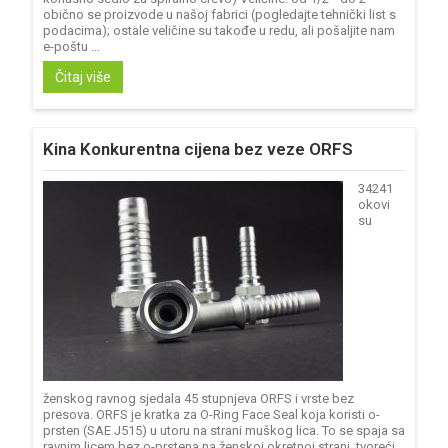
obično se proizvode u našoj fabrici (pogledajte tehnički list s
podacima); ostale veličine su takođe u redu, ali pošaljite nam
e-poštu ...
Čitaj više
Kina Konkurentna cijena bez veze ORFS
34241
okovi
su
ženskog ravnog sjedala 45 stupnjeva ORFS i vrste bez
presova. ORFS je kratka za O-Ring Face Seal koja koristi o-
prsten (SAE J515) u utoru na strani muškog lica. To se spaja sa
ravnim licem bez o-prstena na ženskoj okretnoj strani, tvoreći