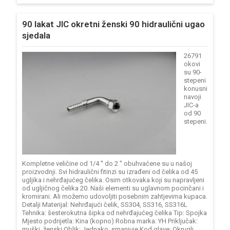
90 lakat JIC okretni ženski 90 hidraulični ugao
sjedala
26791
okovi
su 90-
stepeni
konusni
navoji
JIC-a
od 90
stepeni.
Kompletne veličine od 1/4 '' do 2 '' obuhvaćene su u našoj
proizvodnji. Svi hidraulični fitinzi su izrađeni od čelika od 45
ugljika i nehrđajućeg čelika. Osim otkovaka koji su napravljeni
od ugljičnog čelika 20. Naši elementi su uglavnom pocinčani i
kromirani. Ali možemo udovoljiti posebnim zahtjevima kupaca.
Detalji Materijal: Nehrđajući čelik, SS304, SS316, SS316L
Tehnika: šesterokutna šipka od nehrđajućeg čelika Tip: Spojka
Mjesto podrijetla: Kina (kopno) Robna marka: YH Priključak:
muški, ženski Oblik: Jednako, smanjuje Kod glave: Okrugli