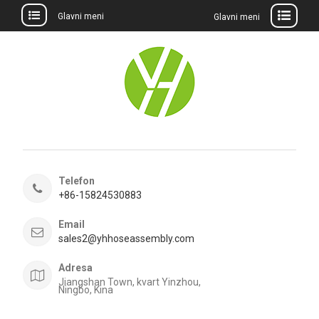
Glavni meni
Glavni meni
Preskočite
na
sadržaj
Telefon
+86-15824530883
Email
sales2@yhhoseassembly.com
Adresa
Jiangshan Town, kvart Yinzhou,
Ningbo, Kina