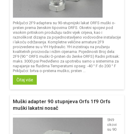
Priključci 2F9 adaptera su 90-stupnijski lakat ORFS muški o-
prsten prema ženskim tipovima ORFS. Okretni spojevi pod
visokim pritiskom produžuju radni vijek crijeva, kao i
raznolikost dizajna za pojednostavljeno vodovodne instalacije
i lakoću održavanja. Kompletne veličine armature 2F9
proizvedene su u YH Hydraulic. YH inzistiraju na pružanju
kvalitetnih proizvoda i nižim cijenama. Pojedinosti Broj dela:
2F9 (90 ° ORFS muški O-prsten do ženke ORFS) Radni pritisak:
maks. 3000 psi Predviđeno za upotrebu samo u sistemima za
napajanje sa fluidima Temperaturni opseg: -40 ° F do 200 ° F
Priključci: brtva o-prstena muško; prsten ...
Čitaj više
Muški adapter 90 stupnjeva Orfs 1f9 Orfs
muški lakatni nosač
5N9
okovi
su 90