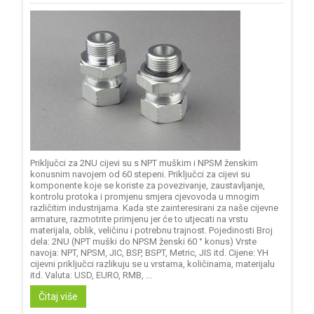
Priključci za 2NU cijevi su s NPT muškim i NPSM ženskim
konusnim navojem od 60 stepeni. Priključci za cijevi su
komponente koje se koriste za povezivanje, zaustavljanje,
kontrolu protoka i promjenu smjera cjevovoda u mnogim
različitim industrijama. Kada ste zainteresirani za naše cijevne
armature, razmotrite primjenu jer će to utjecati na vrstu
materijala, oblik, veličinu i potrebnu trajnost. Pojedinosti Broj
dela: 2NU (NPT muški do NPSM ženski 60 ° konus) Vrste
navoja: NPT, NPSM, JIC, BSP, BSPT, Metric, JIS itd. Cijene: YH
cijevni priključci razlikuju se u vrstama, količinama, materijalu
itd. Valuta: USD, EURO, RMB, ...
Čitaj više