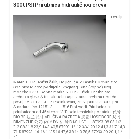
3000PSI Prirubnica hidrauličnog creva
Detalji
Materijal: Ugljenični čelik, Ugljični čelik Tehnika: Kovani tip:
Spojnica Mjesto podrijetla: Zhejiang, Kina (kopno) Broj
modela: 87993 Robna marka: YH Priključak: Prirubnica:
Jednaka glava Šifra: Okrugla Boja: Zlatna, srebrna Obrada
površine: Cr + 3, Cr + 6 Pocinkovani, Zn-Ni pritisak: 3000 psi
Standard: iso 12151-3 ------ j516 Proizvodi: Prirubnica sa
prirubnicom od 45 stepeni 3 Tabela tehničkih podataka 代号
DIO BR.法兰 尺寸 VELIČINA RAZREDA 胶管 HOSE BORE 尺 寸
DIMENZIJE 公 称 内径 DN 标 号 DASH CDLH 87993-08-08 1/2
"12 08 31,8 23,9 14,3 40,5 87993-12-12 3/4" 20 12 41,3 31,7 14,3
71,5 87993- 16-16 1 "25 16 47,6 38 14,3 78,5 87993-20-20 1,1 /
4" ...