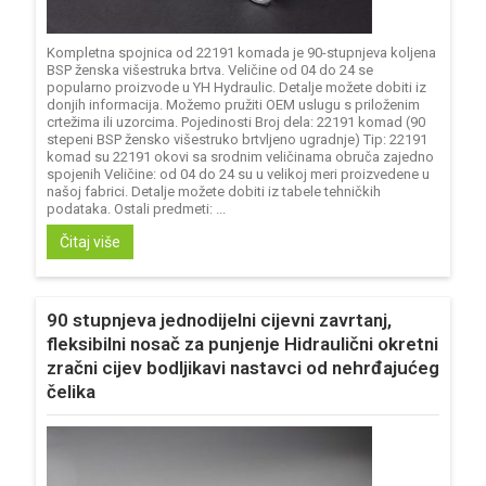
Kompletna spojnica od 22191 komada je 90-stupnjeva koljena
BSP ženska višestruka brtva. Veličine od 04 do 24 se
popularno proizvode u YH Hydraulic. Detalje možete dobiti iz
donjih informacija. Možemo pružiti OEM uslugu s priloženim
crtežima ili uzorcima. Pojedinosti Broj dela: 22191 komad (90
stepeni BSP žensko višestruko brtvljeno ugradnje) Tip: 22191
komad su 22191 okovi sa srodnim veličinama obruča zajedno
spojenih Veličine: od 04 do 24 su u velikoj meri proizvedene u
našoj fabrici. Detalje možete dobiti iz tabele tehničkih
podataka. Ostali predmeti: ...
Čitaj više
90 stupnjeva jednodijelni cijevni zavrtanj,
fleksibilni nosač za punjenje Hidraulični okretni
zračni cijev bodljikavi nastavci od nehrđajućeg
čelika