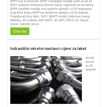
BSPT koji su konusni. BSPT nazubljeni mužjak parit će se sa
BSPT suženim ženkama (obično luka) i zapečati se na nitima.
BSPP paralelni mužjak ima sjedeće sjedalo od 30 stupnjeva
koje brtvi ženku BSPP na okretnom sjedalu od 30 stepeni.
Pojedinosti Broj dela: 13011 (BSPT muški) Uključeni navoji:
Metrika, JIS metrika, BSP, BSPT, JIC, NPT, ORFS, itd. Glavni
okovi: metrički okovi, ...
Čitaj više
hidraulični okretni nastavci cijevi za lakat
26743
okova
su 45
stepeni