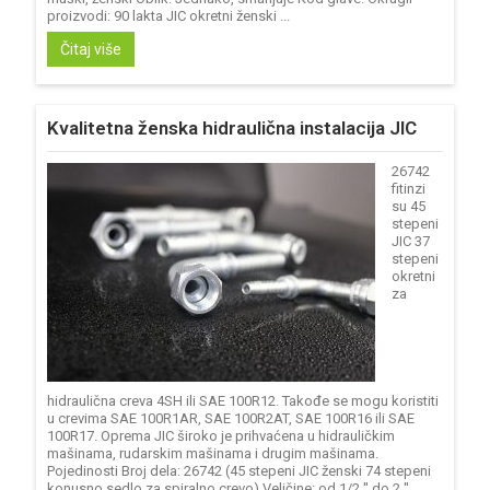
proizvodi: 90 lakta JIC okretni ženski ...
Čitaj više
Kvalitetna ženska hidraulična instalacija JIC
26742
fitinzi
su 45
stepeni
JIC 37
stepeni
okretni
za
hidraulična creva 4SH ili SAE 100R12. Takođe se mogu koristiti
u crevima SAE 100R1AR, SAE 100R2AT, SAE 100R16 ili SAE
100R17. Oprema JIC široko je prihvaćena u hidrauličkim
mašinama, rudarskim mašinama i drugim mašinama.
Pojedinosti Broj dela: 26742 (45 stepeni JIC ženski 74 stepeni
konusno sedlo za spiralno crevo) Veličine: od 1/2 '' do 2 ''