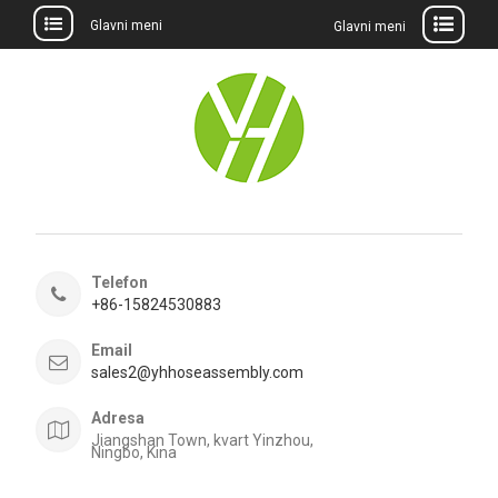
Glavni meni
Glavni meni
Preskočite
na
sadržaj
Telefon
+86-15824530883
Email
sales2@yhhoseassembly.com
Adresa
Jiangshan Town, kvart Yinzhou,
Ningbo, Kina