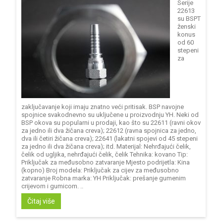
Serije
22613
su BSPT
ženski
konus
od 60
stepeni
za
zaključavanje koji imaju znatno veći pritisak. BSP navojne
spojnice svakodnevno su uključene u proizvodnju YH. Neki od
BSP okova su popularni u prodaji, kao što su 22611 (ravni okov
za jedno ili dva žičana creva); 22612 (ravna spojnica za jedno,
dva ili četiri žičana creva); 22641 (lakatni spojevi od 45 stepeni
za jedno ili dva žičana creva); itd. Materijal: Nehrđajući čelik,
čelik od ugljika, nehrđajući čelik, čelik Tehnika: kovano Tip:
Priključak za međusobno zatvaranje Mjesto podrijetla: Kina
(kopno) Broj modela: Priključak za cijev za međusobno
zatvaranje Robna marka: YH Priključak: prešanje gumenim
crijevom i gumicom. ..
Čitaj više