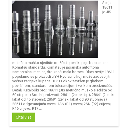
Serija
18611
je JIS
metrično muško sjedište od 60 stepeni koje je bazirano na
Komatsu standardu. Komatsu je japanska autohtona
samostalna imenica, što znači mala borova. Okov serije 18611
popularno se proizvodi u YH Hydraulic koji može zadovoljiti
većinu zahtjeva kupaca. 18611 okov završen je glatkom
površinom, standardnom tolerancijom i velikom preciznošću.
Detalji Kataloški broj: 18611 (JIS metrično muško sjedište od
60 stepeni) Srodni proizvodi: 28611 (ženski tip); 28641 (ženski
lakat od 45 stepeni); 28691 (ženski lakat od 90 stupnjeva)
28611 odgovarajuća creva: 1SN (R1) crevo; 2SN (R2) crijevo;
R16 crijevo; R17 ...
Čitaj više