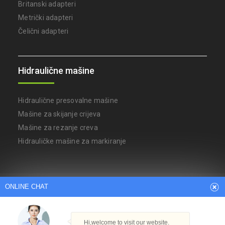
Britanski adapteri
Metrički adapteri
Čelični adapteri
Hidraulične mašine
Hidraulične presovalne mašine
Mašine za skijanje crijeva
Mašine za rezanje creva
Hidrauličke mašine za markiranje
Arabic
Dutch
English
French
ONLINE CHAT
German
Italian
Japanese
Persian
Portuguese
Russian
Spanish
Turkish
Thai
Hi,welcome to visit our website.