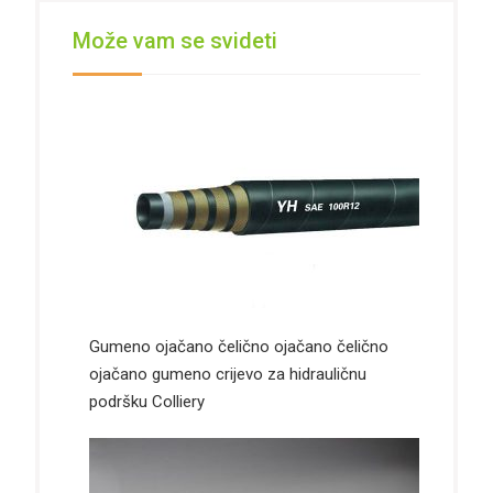
Može vam se svideti
Gumeno ojačano čelično ojačano čelično
ojačano gumeno crijevo za hidrauličnu
podršku Colliery