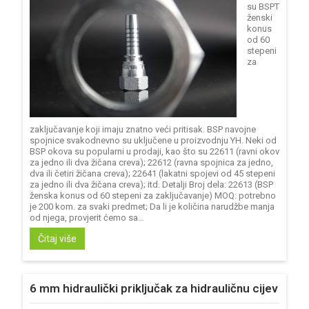
su BSPT
ženski
konus
od 60
stepeni
za
zaključavanje koji imaju znatno veći pritisak. BSP navojne
spojnice svakodnevno su uključene u proizvodnju YH. Neki od
BSP okova su popularni u prodaji, kao što su 22611 (ravni okov
za jedno ili dva žičana creva); 22612 (ravna spojnica za jedno,
dva ili četiri žičana creva); 22641 (lakatni spojevi od 45 stepeni
za jedno ili dva žičana creva); itd. Detalji Broj dela: 22613 (BSP
ženska konus od 60 stepeni za zaključavanje) MOQ: potrebno
je 200 kom. za svaki predmet; Da li je količina narudžbe manja
od njega, provjerit ćemo sa…
Čitaj više
6 mm hidraulički priključak za hidrauličnu cijev