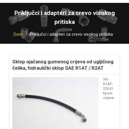
Priključci i adapteri za crevo visokog
pritiska
Dom
Priključci i adapteri za crevo visokog pritiska
Sklop ojačanog gumenog crijeva od ugljičnog
čelika, hidraulički sklop SAE R1AT / R2AT
YH-
R1AT-
20241
tipovi
crijeva