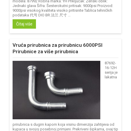
modela: 87992 Robna marka: YH Priključak: Ženski oblik:
Jednaki glava Šifra: Šesterokutni pritisak: 9000psi Proizvod:
9000psi visokog kvaliteta visoko pritisnite Tablica tehničkih
podataka 代号 DIO BR.法兰 尺寸 ...
Čitaj više
Vruća prirubnica za prirubnicu 6000PSI
Prirubnice za više prirubnica
87692-
16-12H
serija je
lakatna
prirubnica s dugim kapom koja visinu dimenzija zahtijeva od
kupaca u svojoj posebnoj primjeni. Prekriveni šipkama, ovaj tip