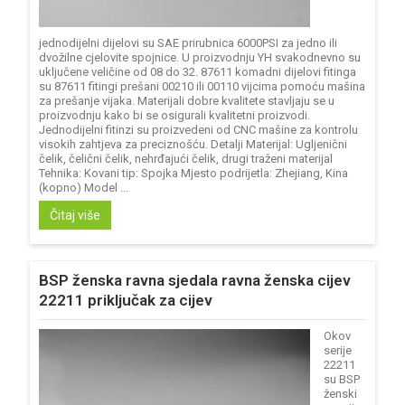
jednodijelni dijelovi su SAE prirubnica 6000PSI za jedno ili
dvožilne cjelovite spojnice. U proizvodnju YH svakodnevno su
uključene veličine od 08 do 32. 87611 komadni dijelovi fitinga
su 87611 fitingi prešani 00210 ili 00110 vijcima pomoću mašina
za prešanje vijaka. Materijali dobre kvalitete stavljaju se u
proizvodnju kako bi se osigurali kvalitetni proizvodi.
Jednodijelni fitinzi su proizvedeni od CNC mašine za kontrolu
visokih zahtjeva za preciznošću. Detalji Materijal: Ugljenični
čelik, čelični čelik, nehrđajući čelik, drugi traženi materijal
Tehnika: Kovani tip: Spojka Mjesto podrijetla: Zhejiang, Kina
(kopno) Model ...
Čitaj više
BSP ženska ravna sjedala ravna ženska cijev
22211 priključak za cijev
Okov
serije
22211
su BSP
ženski