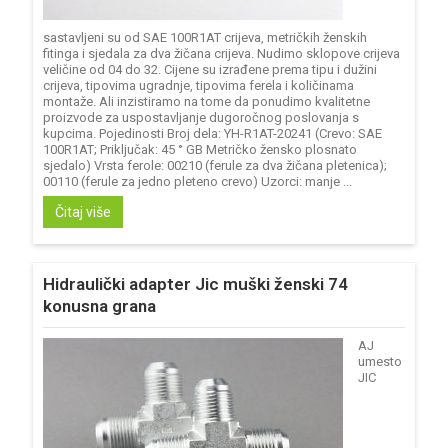
sastavljeni su od SAE 100R1AT crijeva, metričkih ženskih
fitinga i sjedala za dva žičana crijeva. Nudimo sklopove crijeva
veličine od 04 do 32. Cijene su izrađene prema tipu i dužini
crijeva, tipovima ugradnje, tipovima ferela i količinama
montaže. Ali inzistiramo na tome da ponudimo kvalitetne
proizvode za uspostavljanje dugoročnog poslovanja s
kupcima. Pojedinosti Broj dela: YH-R1AT-20241 (Crevo: SAE
100R1AT; Priključak: 45 ° GB Metričko žensko plosnato
sjedalo) Vrsta ferole: 00210 (ferule za dva žičana pletenica);
00110 (ferule za jedno pleteno crevo) Uzorci: manje ...
Čitaj više
Hidraulički adapter Jic muški ženski 74
konusna grana
AJ
umesto
JIC