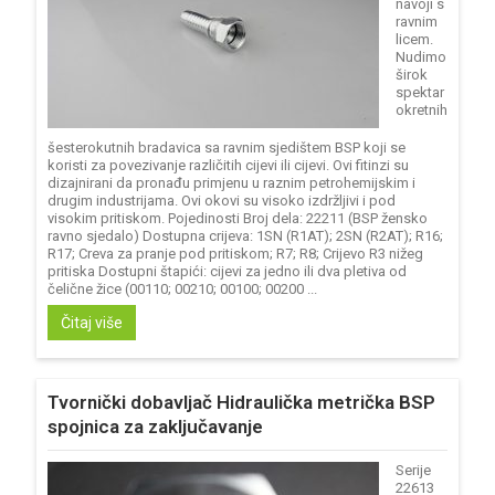
navoji s
ravnim
licem.
Nudimo
širok
spektar
okretnih
šesterokutnih bradavica sa ravnim sjedištem BSP koji se
koristi za povezivanje različitih cijevi ili cijevi. Ovi fitinzi su
dizajnirani da pronađu primjenu u raznim petrohemijskim i
drugim industrijama. Ovi okovi su visoko izdržljivi i pod
visokim pritiskom. Pojedinosti Broj dela: 22211 (BSP žensko
ravno sjedalo) Dostupna crijeva: 1SN (R1AT); 2SN (R2AT); R16;
R17; Creva za pranje pod pritiskom; R7; R8; Crijevo R3 nižeg
pritiska Dostupni štapići: cijevi za jedno ili dva pletiva od
čelične žice (00110; 00210; 00100; 00200 ...
Čitaj više
Tvornički dobavljač Hidraulička metrička BSP
spojnica za zaključavanje
Serije
22613