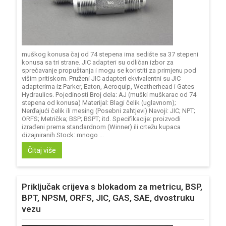
muškog konusa čaj od 74 stepena ima sedište sa 37 stepeni
konusa sa tri strane. JIC adapteri su odličan izbor za
sprečavanje propuštanja i mogu se koristiti za primjenu pod
višim pritiskom. Pruženi JIC adapteri ekvivalentni su JIC
adapterima iz Parker, Eaton, Aeroquip, Weatherhead i Gates
Hydraulics. Pojedinosti Broj dela: AJ (muški muškarac od 74
stepena od konusa) Materijal: Blagi čelik (uglavnom);
Nerđajući čelik ili mesing (Posebni zahtjevi) Navoji: JIC; NPT;
ORFS; Metrička; BSP; BSPT; itd. Specifikacije: proizvodi
izrađeni prema standardnom (Winner) ili crtežu kupaca
dizajniranih Stock: mnogo ...
Čitaj više
Priključak crijeva s blokadom za metricu, BSP,
BPT, NPSM, ORFS, JIC, GAS, SAE, dvostruku
vezu